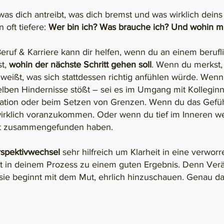
s dich antreibt, was dich bremst und was wirklich deins 
 oft tiefere:
Wer bin ich? Was brauche ich? Und wohin mö
eruf & Karriere kann dir helfen, wenn du an einem beruf
st,
wohin der nächste Schritt gehen soll
. Wenn du merkst, 
t weißt, was sich stattdessen richtig anfühlen würde. Wen
lben Hindernisse stößt – sei es im Umgang mit Kolleginn
ation oder beim Setzen von Grenzen. Wenn du das Gefühl
 wirklich voranzukommen. Oder wenn du tief im Inneren we
ht zusammengefunden haben.
spektivwechsel
sehr hilfreich um Klarheit in eine verworr
hritt in deinem Prozess zu einem guten Ergebnis. Denn Ve
sie beginnt mit dem Mut, ehrlich hinzuschauen. Genau dab