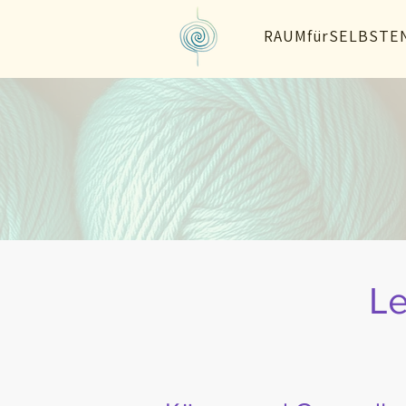
RAUMfürSELBSTE
L