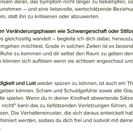
insam daran, das Symptom nicht länger zu bekämpfen, s
unehmen – und eine liebevolle, wertschätzende Bezieh
n, statt ihn zu kritisieren oder abzuwerten.
en Veränderungsphasen wie Schwangerschaft oder Stillze
s gleichzeitig wandelt – begleite ich dich dabei, herausz
mgehen möchtest. Grade in solchen Zeiten ist es besonde
 Ruhe zu kommen und dir selbst den Raum zu geben den 
 können sich auflösen wenn sie achtsam angeschaut und 
igkeit und Lust
wieder spüren zu können, ist auch ein T
eben können. Scham und Schuldgefühle sowie alte Gla
lle spielen. Wenn du in deiner Kindheit abwertende Sätze
icht!" kann das zu tiefsitzenden Verletzungen führen, d
ssen. Die Verhaltensmuster, die sich daraus entwickelt h
sfomiert werden, sodass du dich frei und lustvoll mit dei
.