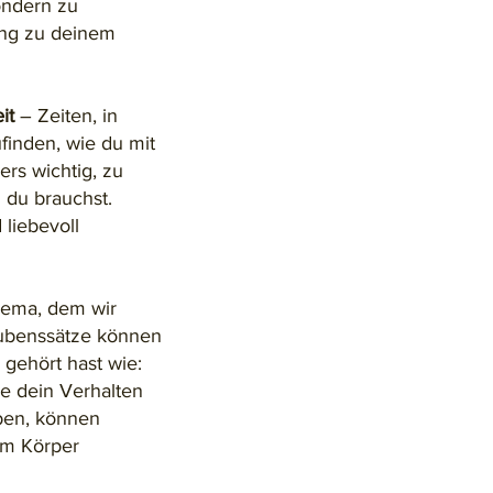
ondern zu
ung zu deinem
it
– Zeiten, in
ufinden, wie du mit
rs wichtig, zu
du brauchst.
liebevoll
hema, dem wir
ubenssätze können
 gehört hast wie:
ie dein Verhalten
aben, können
nem Körper