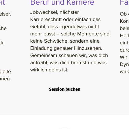
it
Beruf und Karriere
Fa
Jobwechsel, nächster
iser,
Ob e
Karriereschritt oder einfach das
Kon
Gefühl, dass irgendetwas nicht
che
bela
mehr passt – solche Momente sind
Her
keine Schwäche, sondern eine
du
einh
Einladung genauer Hinzusehen.
dur
Gemeinsam schauen wir, was dich
Wir
antreibt, was dich bremst und was
Dyn
wirklich deins ist.
leite
wir
ennen
Session buchen